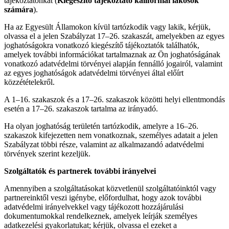
tájékoztatónkat (
Kiegészítő tájékoztató kaliforniai lakosok
számára
).
Ha az Egyesült Államokon kívül tartózkodik vagy lakik, kérjük,
olvassa el a jelen Szabályzat 17–26. szakaszát, amelyekben az egyes
joghatóságokra vonatkozó kiegészítő tájékoztatók találhatók,
amelyek további információkat tartalmaznak az Ön joghatóságának
vonatkozó adatvédelmi törvényei alapján fennálló jogairól, valamint
az egyes joghatóságok adatvédelmi törvényei által előírt
közzétételekről.
A 1–16. szakaszok és a 17–26. szakaszok közötti helyi ellentmondás
esetén a 17–26. szakaszok tartalma az irányadó.
Ha olyan joghatóság területén tartózkodik, amelyre a 16–26.
szakaszok kifejezetten nem vonatkoznak, személyes adatait a jelen
Szabályzat többi része, valamint az alkalmazandó adatvédelmi
törvények szerint kezeljük.
Szolgáltatók és partnerek további irányelvei
Amennyiben a szolgáltatásokat közvetlenül szolgáltatóinktól vagy
partnereinktől veszi igénybe, előfordulhat, hogy azok további
adatvédelmi irányelvekkel vagy tájékozott hozzájárulási
dokumentumokkal rendelkeznek, amelyek leírják személyes
adatkezelési gyakorlatukat; kérjük, olvassa el ezeket a