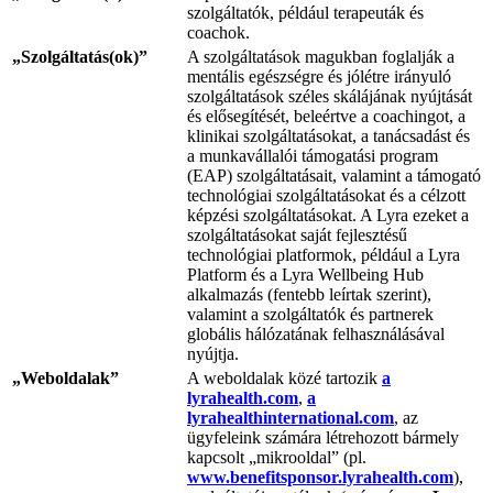
szolgáltatók, például terapeuták és
coachok.
„Szolgáltatás(ok)”
A szolgáltatások magukban foglalják a
mentális egészségre és jólétre irányuló
szolgáltatások széles skálájának nyújtását
és elősegítését, beleértve a coachingot, a
klinikai szolgáltatásokat, a tanácsadást és
a munkavállalói támogatási program
(EAP) szolgáltatásait, valamint a támogató
technológiai szolgáltatásokat és a célzott
képzési szolgáltatásokat. A Lyra ezeket a
szolgáltatásokat saját fejlesztésű
technológiai platformok, például a Lyra
Platform és a Lyra Wellbeing Hub
alkalmazás (fentebb leírtak szerint),
valamint a szolgáltatók és partnerek
globális hálózatának felhasználásával
nyújtja.
„Weboldalak”
A weboldalak közé tartozik
a
lyrahealth.com
,
a
lyrahealthinternational.com
, az
ügyfeleink számára létrehozott bármely
kapcsolt „mikrooldal” (pl.
www.benefitsponsor.lyrahealth.com
),