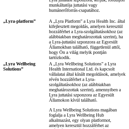
munkáltatója juttatási vagy
humánerőforrás-csapatához.
„Lyra-platform”
A „Lyra Platform” a Lyra Health Inc. által
kifejlesztett megoldás, amelyen keresztül
hozzáférhet a Lyra-szolgáltatásokhoz (az
alábbiakban meghatározottak szerint), ha
a Lyra-juttatási szponzora az Egyesült
Államokban található, függetlenül attól,
hogy Ön a világ melyik pontján
tartózkodik.
„Lyra Wellbeing
A „Lyra Wellbeing Solutions” a Lyra
Solutions”
Health International Ltd. és kapcsolt
vállalatai által kínált megoldások, amelyek
révén hozzáférhet a Lyra-
szolgáltatásokhoz (az alábbiakban
meghatározottak szerint), amennyiben a
Lyra juttatási szponzora az Egyesült
Államokon kívül található.
A Lyra Wellbeing Solutions magában
foglalja a Lyra Wellbeing Hub
alkalmazást, egy olyan platformot,
amelyen keresztül hozzáférhet az