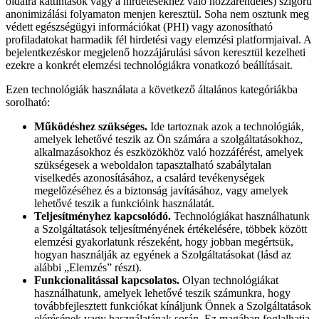
oldalra kattintások vagy a hirdetésekhez való hozzárendelés) szigorú
anonimizálási folyamaton menjen keresztül. Soha nem osztunk meg
védett egészségügyi információkat (PHI) vagy azonosítható
profiladatokat harmadik fél hirdetési vagy elemzési platformjaival. A
bejelentkezéskor megjelenő hozzájárulási sávon keresztül kezelheti
ezekre a konkrét elemzési technológiákra vonatkozó beállításait.
Ezen technológiák használata a következő általános kategóriákba
sorolható:
Működéshez szükséges.
Ide tartoznak azok a technológiák,
amelyek lehetővé teszik az Ön számára a szolgáltatásokhoz,
alkalmazásokhoz és eszközökhöz való hozzáférést, amelyek
szükségesek a weboldalon tapasztalható szabálytalan
viselkedés azonosításához, a csalárd tevékenységek
megelőzéséhez és a biztonság javításához, vagy amelyek
lehetővé teszik a funkcióink használatát.
Teljesítményhez kapcsolódó.
Technológiákat használhatunk
a Szolgáltatások teljesítményének értékelésére, többek között
elemzési gyakorlatunk részeként, hogy jobban megértsük,
hogyan használják az egyének a Szolgáltatásokat (lásd az
alábbi „Elemzés” részt).
Funkcionalitással kapcsolatos.
Olyan technológiákat
használhatunk, amelyek lehetővé teszik számunkra, hogy
továbbfejlesztett funkciókat kínáljunk Önnek a Szolgáltatások
elérésének vagy használatának során. Ez magában foglalhatja