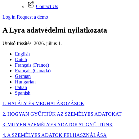
Contact Us
Log in
Request a demo
A Lyra adatvédelmi nyilatkozata
Utolsó frissítés: 2026. július 1.
English
Dutch
Français (France)
Français (Canada)
German
Hungarian
Italian
Spanish
1. HATÁLY ÉS MEGHATÁROZÁSOK
2. HOGYAN GYŰJTJÜK AZ SZEMÉLYES ADATOKAT
3. MILYEN SZEMÉLYES ADATOKAT GYŰJTÜNK
4. A SZEMÉLYES ADATOK FELHASZNÁLÁSA