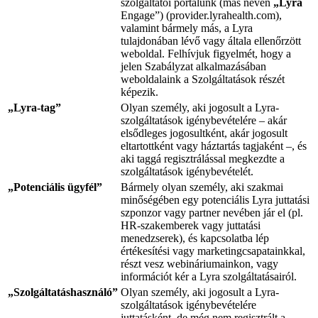
szolgáltatói portálunk (más néven
„Lyra
Engage”) (provider.lyrahealth.com),
valamint bármely más, a Lyra
tulajdonában lévő vagy általa ellenőrzött
weboldal. Felhívjuk figyelmét, hogy a
jelen Szabályzat alkalmazásában
weboldalaink a Szolgáltatások részét
képezik.
„Lyra-tag”
Olyan személy, aki jogosult a Lyra-
szolgáltatások igénybevételére – akár
elsődleges jogosultként, akár jogosult
eltartottként vagy háztartás tagjaként –, és
aki taggá regisztrálással megkezdte a
szolgáltatások igénybevételét.
„Potenciális ügyfél”
Bármely olyan személy, aki szakmai
minőségében egy potenciális Lyra juttatási
szponzor vagy partner nevében jár el (pl.
HR-szakemberek vagy juttatási
menedzserek), és kapcsolatba lép
értékesítési vagy marketingcsapatainkkal,
részt vesz webináriumainkon, vagy
információt kér a Lyra szolgáltatásairól.
„Szolgáltatáshasználó”
Olyan személy, aki jogosult a Lyra-
szolgáltatások igénybevételére
juttatásként, de még nem regisztrált a