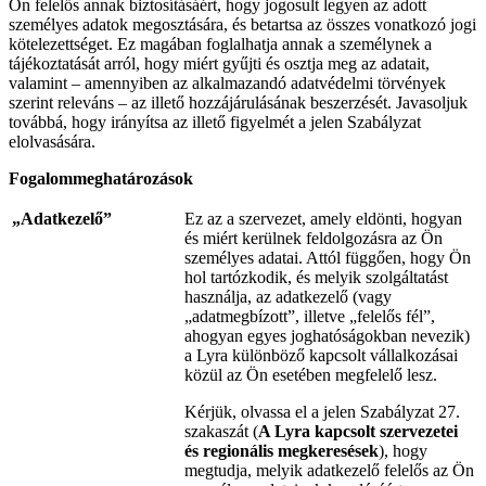
Ön felelős annak biztosításáért, hogy jogosult legyen az adott
személyes adatok megosztására, és betartsa az összes vonatkozó jogi
kötelezettséget. Ez magában foglalhatja annak a személynek a
tájékoztatását arról, hogy miért gyűjti és osztja meg az adatait,
valamint – amennyiben az alkalmazandó adatvédelmi törvények
szerint releváns – az illető hozzájárulásának beszerzését. Javasoljuk
továbbá, hogy irányítsa az illető figyelmét a jelen Szabályzat
elolvasására.
Fogalommeghatározások
„Adatkezelő”
Ez az a szervezet, amely eldönti, hogyan
és miért kerülnek feldolgozásra az Ön
személyes adatai. Attól függően, hogy Ön
hol tartózkodik, és melyik szolgáltatást
használja, az adatkezelő (vagy
„adatmegbízott”, illetve „felelős fél”,
ahogyan egyes joghatóságokban nevezik)
a Lyra különböző kapcsolt vállalkozásai
közül az Ön esetében megfelelő lesz.
Kérjük, olvassa el a jelen Szabályzat 27.
szakaszát (
A Lyra kapcsolt szervezetei
és regionális megkeresések
), hogy
megtudja, melyik adatkezelő felelős az Ön