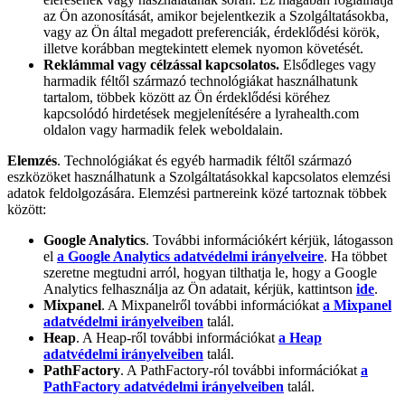
az Ön azonosítását, amikor bejelentkezik a Szolgáltatásokba,
vagy az Ön által megadott preferenciák, érdeklődési körök,
illetve korábban megtekintett elemek nyomon követését.
Reklámmal vagy célzással kapcsolatos.
Elsődleges vagy
harmadik féltől származó technológiákat használhatunk
tartalom, többek között az Ön érdeklődési köréhez
kapcsolódó hirdetések megjelenítésére a lyrahealth.com
oldalon vagy harmadik felek weboldalain.
Elemzés
. Technológiákat és egyéb harmadik féltől származó
eszközöket használhatunk a Szolgáltatásokkal kapcsolatos elemzési
adatok feldolgozására. Elemzési partnereink közé tartoznak többek
között:
Google Analytics
. További információkért kérjük, látogasson
el
a Google Analytics adatvédelmi irányelveire
. Ha többet
szeretne megtudni arról, hogyan tilthatja le, hogy a Google
Analytics felhasználja az Ön adatait, kérjük, kattintson
ide
.
Mixpanel
. A Mixpanelről további információkat
a Mixpanel
adatvédelmi irányelveiben
talál.
Heap
. A Heap-ről további információkat
a Heap
adatvédelmi irányelveiben
talál.
PathFactory
. A PathFactory-ról további információkat
a
PathFactory adatvédelmi irányelveiben
talál.