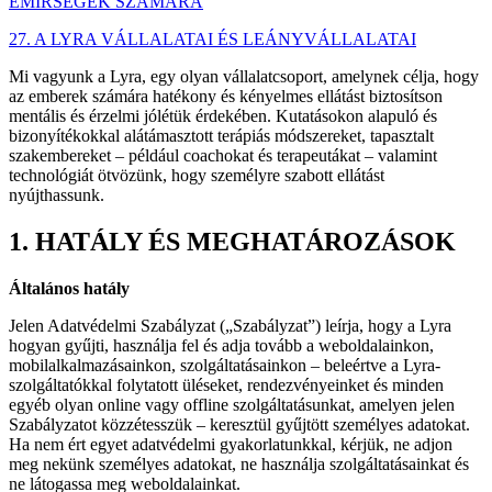
EMÍRSÉGEK SZÁMÁRA
27. A LYRA VÁLLALATAI ÉS LEÁNYVÁLLALATAI
Mi vagyunk a Lyra, egy olyan vállalatcsoport, amelynek célja, hogy
az emberek számára hatékony és kényelmes ellátást biztosítson
mentális és érzelmi jólétük érdekében. Kutatásokon alapuló és
bizonyítékokkal alátámasztott terápiás módszereket, tapasztalt
szakembereket – például coachokat és terapeutákat – valamint
technológiát ötvözünk, hogy személyre szabott ellátást
nyújthassunk.
1. HATÁLY ÉS MEGHATÁROZÁSOK
Általános hatály
Jelen Adatvédelmi Szabályzat („Szabályzat”) leírja, hogy a Lyra
hogyan gyűjti, használja fel és adja tovább a weboldalainkon,
mobilalkalmazásainkon, szolgáltatásainkon – beleértve a Lyra-
szolgáltatókkal folytatott üléseket, rendezvényeinket és minden
egyéb olyan online vagy offline szolgáltatásunkat, amelyen jelen
Szabályzatot közzétesszük – keresztül gyűjtött személyes adatokat.
Ha nem ért egyet adatvédelmi gyakorlatunkkal, kérjük, ne adjon
meg nekünk személyes adatokat, ne használja szolgáltatásainkat és
ne látogassa meg weboldalainkat.