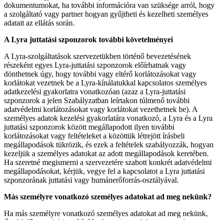
dokumentumokat, ha további információra van szüksége arról, hogy
a szolgáltató vagy partner hogyan gyűjtheti és kezelheti személyes
adatait az ellátás során.
A Lyra juttatási szponzorok további követelményei
A Lyra-szolgáltatások szervezetükben történő bevezetésének
részeként egyes Lyra-juttatási szponzorok előírhatnak vagy
dönthetnek úgy, hogy további vagy eltérő korlátozásokat vagy
korlátokat vezetnek be a Lyra-kínálatukkal kapcsolatos személyes
adatkezelési gyakorlatra vonatkozóan (azaz a Lyra-juttatási
szponzorok a jelen Szabályzatban leírtakon túlmenő további
adatvédelmi korlátozásokat vagy korlátokat vezethetnek be). A
személyes adatok kezelési gyakorlatára vonatkozó, a Lyra és a Lyra
juttatási szponzorok között megállapodott ilyen további
korlátozásokat vagy feltételeket a közöttük létrejött írásbeli
megállapodások tükrözik, és ezek a feltételek szabályozzák, hogyan
kezeljük a személyes adatokat az adott megállapodások keretében.
Ha szeretné megismerni a szervezetére szabott konkrét adatvédelmi
megállapodásokat, kérjük, vegye fel a kapcsolatot a Lyra juttatási
szponzorának juttatási vagy humánerőforrás-osztályával.
Más személyre vonatkozó személyes adatokat ad meg nekünk?
Ha más személyre vonatkozó személyes adatokat ad meg nekünk,