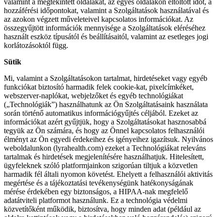
valamint a megtekintett oldalakat, az egyes oldalakon eltöltött időt, a
hozzáférési időpontokat, valamint a Szolgáltatások használatával és
az azokon végzett műveleteivel kapcsolatos információkat. Az
összegyűjtött információk mennyisége a Szolgáltatások eléréséhez
használt eszköz típusától és beállításaitól, valamint az esetleges jogi
korlátozásoktól függ.
Sütik
Mi, valamint a Szolgáltatásokon tartalmat, hirdetéseket vagy egyéb
funkciókat biztosító harmadik felek cookie-kat, pixelcímkéket,
webszerver-naplókat, webjelzőket és egyéb technológiákat
(„Technológiák”) használhatunk az Ön Szolgáltatásaink használata
során történő automatikus információgyűjtés céljából. Ezeket az
információkat azért gyűjtjük, hogy a Szolgáltatásokat hasznosabbá
tegyük az Ön számára, és hogy az Önnel kapcsolatos felhasználói
élményt az Ön egyedi érdekeihez és igényeihez igazítsuk. Nyilvános
weboldalunkon (lyrahealth.com) ezeket a Technológiákat releváns
tartalmak és hirdetések megjelenítésére használhatjuk. Hitelesített,
ügyfeleknek szóló platformjainkon szigorúan tiltjuk a közvetlen
harmadik fél általi nyomon követést. Ehelyett a felhasználói aktivitás
megértése és a tájékoztatási tevékenységünk hatékonyságának
mérése érdekében egy biztonságos, a HIPAA-nak megfelelő
adatátviteli platformot használunk. Ez a technológia védelmi
közvetítőként működik, biztosítva, hogy minden adat (például az