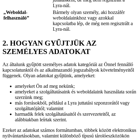
Lyra-nál.
„Weboldal-
Bármely olyan személy, aki hozzáfér
felhasználó”
weboldalainkhoz vagy azokkal
kapcsolatba lép, de még nem regisztrált a
Lyra-nál.
2. HOGYAN GYŰJTJÜK AZ
SZEMÉLYES ADATOKAT
Az általunk gyűjtött személyes adatok kategóriái az Önnel fennálló
kapcsolatunktól és az alkalmazandó jogszabályok követelményeitől
függenek. Olyan adatokat gyűjtünk, amelyeket:
amelyeket Ön ad meg nekünk;
amelyeket a szolgáltatásaink és weboldalaink használata során
szerzünk meg;
más forrásokból, például a Lyra juttatási szponzorától vagy
szolgáltatójától; valamint
harmadik felek szolgáltatásaitól és szervezeteitől, az
alábbiakban leírtak szerint.
Ezeket az adatokat számos formátumban, többek között elektronikus
nyilvántartásokban, valamint különböző típusú tárolóeszközökön