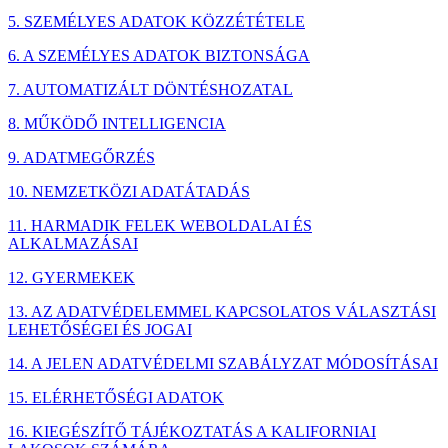
5. SZEMÉLYES ADATOK KÖZZÉTÉTELE
6. A SZEMÉLYES ADATOK BIZTONSÁGA
7. AUTOMATIZÁLT DÖNTÉSHOZATAL
8. MŰKÖDŐ INTELLIGENCIA
9. ADATMEGŐRZÉS
10. NEMZETKÖZI ADATÁTADÁS
11. HARMADIK FELEK WEBOLDALAI ÉS
ALKALMAZÁSAI
12. GYERMEKEK
13. AZ ADATVÉDELEMMEL KAPCSOLATOS VÁLASZTÁSI
LEHETŐSÉGEI ÉS JOGAI
14. A JELEN ADATVÉDELMI SZABÁLYZAT MÓDOSÍTÁSAI
15. ELÉRHETŐSÉGI ADATOK
16. KIEGÉSZÍTŐ TÁJÉKOZTATÁS A KALIFORNIAI