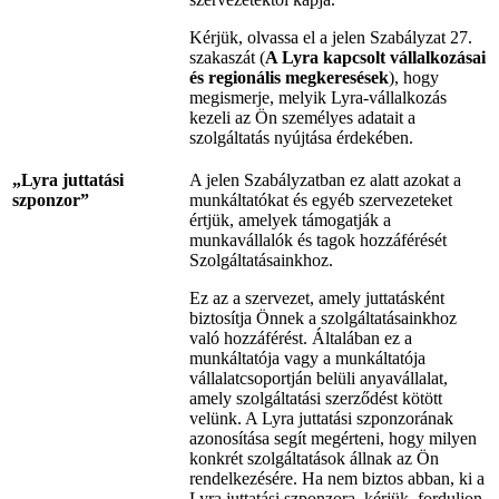
Kérjük, olvassa el a jelen Szabályzat 27.
szakaszát (
A Lyra kapcsolt vállalkozásai
és regionális megkeresések
), hogy
megismerje, melyik Lyra-vállalkozás
kezeli az Ön személyes adatait a
szolgáltatás nyújtása érdekében.
„Lyra juttatási
A jelen Szabályzatban ez alatt azokat a
szponzor”
munkáltatókat és egyéb szervezeteket
értjük, amelyek támogatják a
munkavállalók és tagok hozzáférését
Szolgáltatásainkhoz.
Ez az a szervezet, amely juttatásként
biztosítja Önnek a szolgáltatásainkhoz
való hozzáférést. Általában ez a
munkáltatója vagy a munkáltatója
vállalatcsoportján belüli anyavállalat,
amely szolgáltatási szerződést kötött
velünk. A Lyra juttatási szponzorának
azonosítása segít megérteni, hogy milyen
konkrét szolgáltatások állnak az Ön
rendelkezésére. Ha nem biztos abban, ki a
Lyra juttatási szponzora, kérjük, forduljon