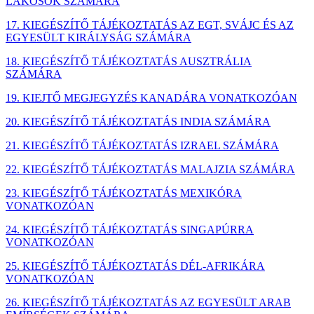
LAKOSOK SZÁMÁRA
17. KIEGÉSZÍTŐ TÁJÉKOZTATÁS AZ EGT, SVÁJC ÉS AZ
EGYESÜLT KIRÁLYSÁG SZÁMÁRA
18. KIEGÉSZÍTŐ TÁJÉKOZTATÁS AUSZTRÁLIA
SZÁMÁRA
19. KIEJTŐ MEGJEGYZÉS KANADÁRA VONATKOZÓAN
20. KIEGÉSZÍTŐ TÁJÉKOZTATÁS INDIA SZÁMÁRA
21. KIEGÉSZÍTŐ TÁJÉKOZTATÁS IZRAEL SZÁMÁRA
22. KIEGÉSZÍTŐ TÁJÉKOZTATÁS MALAJZIA SZÁMÁRA
23. KIEGÉSZÍTŐ TÁJÉKOZTATÁS MEXIKÓRA
VONATKOZÓAN
24. KIEGÉSZÍTŐ TÁJÉKOZTATÁS SINGAPÚRRA
VONATKOZÓAN
25. KIEGÉSZÍTŐ TÁJÉKOZTATÁS DÉL-AFRIKÁRA
VONATKOZÓAN
26. KIEGÉSZÍTŐ TÁJÉKOZTATÁS AZ EGYESÜLT ARAB