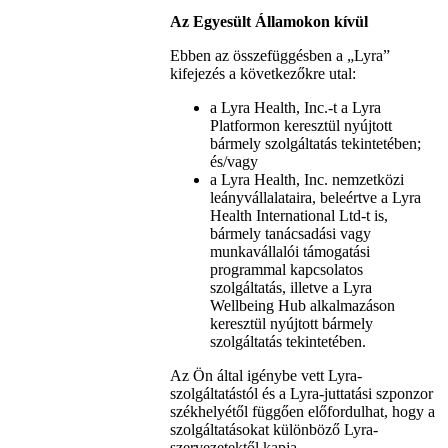
Az Egyesült Államokon kívül
Ebben az összefüggésben a „Lyra”
kifejezés a következőkre utal:
a Lyra Health, Inc.-t a Lyra
Platformon keresztül nyújtott
bármely szolgáltatás tekintetében;
és/vagy
a Lyra Health, Inc. nemzetközi
leányvállalataira, beleértve a Lyra
Health International Ltd-t is,
bármely tanácsadási vagy
munkavállalói támogatási
programmal kapcsolatos
szolgáltatás, illetve a Lyra
Wellbeing Hub alkalmazáson
keresztül nyújtott bármely
szolgáltatás tekintetében.
Az Ön által igénybe vett Lyra-
szolgáltatástól és a Lyra-juttatási szponzor
székhelyétől függően előfordulhat, hogy a
szolgáltatásokat különböző Lyra-
szervezetektől kapja.