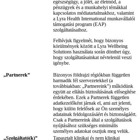
egészségügy, a jólét, az életmód, a
pénzügyek és a munkahelyi témákkal
kapcsolatos médiatartalmakhoz, valamint
a Lyra Health International munkavállalói
támogatási program (EAP)
szolgáltatásaihoz.
Felhívjuk figyelmét, hogy bizonyos
körülmények között a Lyra Wellbeing
Solutions használata során dönthet úgy,
hogy szolgáltatásainkat névtelenül veszi
igénybe.
„Partnerek”
Bizonyos földrajzi régiókban független
harmadik fél szervezetekkel (a
továbbiakban: „Partnereink”) működünk
együtt az ellátás biztosításának elősegítése
érdekében. Ezek a Partnerek független
adatkezelőként járnak el, ami azt jelenti,
hogy külön felelősek az Ön személyes
adatainak feldolgozásáért és biztonságáért.
Csak a Partnereink által a szolgáltatások
nyújtásához szükséges minimális
személyes adatokat osztjuk meg velük.
„Szolgáltató(k)”
Tapasztalt klinikai és nem klinikai