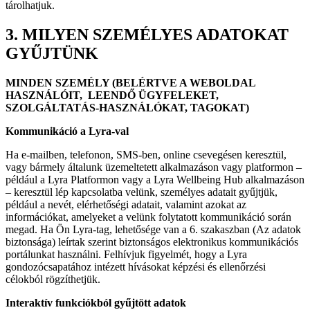
tárolhatjuk.
3. MILYEN SZEMÉLYES ADATOKAT
GYŰJTÜNK
MINDEN SZEMÉLY (BELÉRTVE A WEBOLDAL
HASZNÁLÓIT, LEENDŐ ÜGYFELEKET,
SZOLGÁLTATÁS-HASZNÁLÓKAT, TAGOKAT)
Kommunikáció a Lyra-val
Ha e-mailben, telefonon, SMS-ben, online csevegésen keresztül,
vagy bármely általunk üzemeltetett alkalmazáson vagy platformon –
például a Lyra Platformon vagy a Lyra Wellbeing Hub alkalmazáson
– keresztül lép kapcsolatba velünk, személyes adatait gyűjtjük,
például a nevét, elérhetőségi adatait, valamint azokat az
információkat, amelyeket a velünk folytatott kommunikáció során
megad. Ha Ön Lyra-tag, lehetősége van a 6. szakaszban (Az adatok
biztonsága) leírtak szerint biztonságos elektronikus kommunikációs
portálunkat használni. Felhívjuk figyelmét, hogy a Lyra
gondozócsapatához intézett hívásokat képzési és ellenőrzési
célokból rögzíthetjük.
Interaktív funkciókból gyűjtött adatok