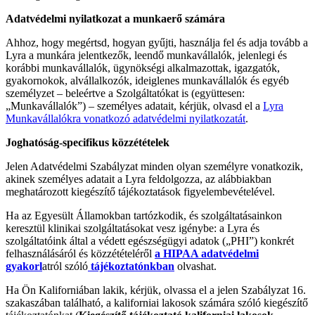
Adatvédelmi nyilatkozat a munkaerő számára
Ahhoz, hogy megértsd, hogyan gyűjti, használja fel és adja tovább a
Lyra a munkára jelentkezők, leendő munkavállalók, jelenlegi és
korábbi munkavállalók, ügynökségi alkalmazottak, igazgatók,
gyakornokok, alvállalkozók, ideiglenes munkavállalók és egyéb
személyzet – beleértve a Szolgáltatókat is (együttesen:
„Munkavállalók”) – személyes adatait, kérjük, olvasd el a
Lyra
Munkavállalókra vonatkozó adatvédelmi nyilatkozatát
.
Joghatóság-specifikus közzétételek
Jelen Adatvédelmi Szabályzat minden olyan személyre vonatkozik,
akinek személyes adatait a Lyra feldolgozza, az alábbiakban
meghatározott kiegészítő tájékoztatások figyelembevételével.
Ha az Egyesült Államokban tartózkodik, és szolgáltatásainkon
keresztül klinikai szolgáltatásokat vesz igénybe: a Lyra és
szolgáltatóink által a védett egészségügyi adatok („PHI”) konkrét
felhasználásáról és közzétételéről
a HIPAA adatvédelmi
gyakorl
atról szóló
tájékoztatónkban
olvashat.
Ha Ön Kaliforniában lakik, kérjük, olvassa el a jelen Szabályzat 16.
szakaszában található, a kaliforniai lakosok számára szóló kiegészítő