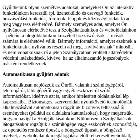
Gyűjthetünk olyan személyes adatokat, amelyeket Ön az interaktív
funkcióinkon keresztül (pl. üzenetküldő és csevegő funkciók,
hozzászólási funkciók, fórumok, blogok és közösségi oldalak) ad
meg vagy tesz elérhetővé. Bármely személyes adat, amelyet Ön
nyilvánosan elérhetővé tesz a Szolgáltatásainkon és weboldalainkon
– például a blogoldalunkon közzétett hozzászólások –, mások
számára is elérhetővé válik. Bármely információ, amelyet ezeknek a
funkcióknak a nyilvános részein ad meg, „nyilvánosnak” minősül,
és nem vonatkoznak rá a jelen Szabályzatban említett adatvédelmi
védelmi intézkedések, kivéve, ha az alkalmazandó jogszabályok
másként rendelkeznek.
Automatikusan gyűjtött adatok
Automatikusan naplózzuk az Önről, valamint számítógépéről,
telefonjáról, táblagépéről vagy egyéb eszközeiről szóló
információkat, ideértve azt is, amikor hitelesített oldalainkkal lép
kapcsolatba. Biztonságos, szerveroldali nyomkövető technológiák
alkalmazásával automatikusan rögzítjük bizonyos felhasználói
eseményeket (például az oldalakra kattintásokat), hogy megértsük,
hogyan navigál a Szolgáltatásainkon. Különösen a Szolgáltatások
látogatásakor rögzítjük a számítógépe vagy eszközének azonosítóját,
az operációs rendszer típusát, a böngésző típusát, a böngésző
nyelvét, a weboldalaink meglátogatása előtt felkeresett weboldalt,